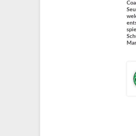
Coa
Seu
wel
ent
spi
Sch
Man