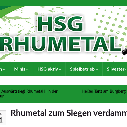
en
Minis
HSG aktiv
Spielbetrieb
Silvester
Auswärtssieg! Rhumetal II in der
Heißer Tanz am Burgberg
ur
Rhumetal zum Siegen verdam
B.
1