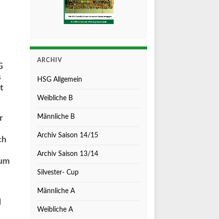
ARCHIV
G
s
HSG Allgemein
t
Weibliche B
Männliche B
r
Archiv Saison 14/15
ch
Archiv Saison 13/14
 um
Silvester- Cup
Männliche A
d
Weibliche A