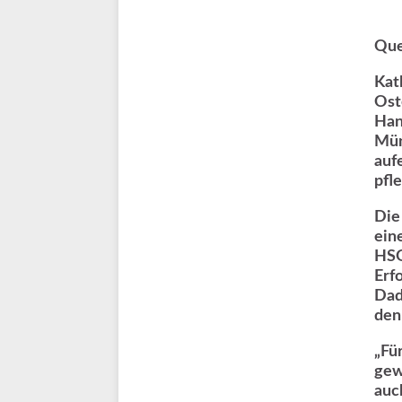
Que
Kat
Ost
Han
Mün
auf
pfl
Die
ein
HSG
Erf
Dad
den
„Fü
gew
auch