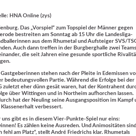
lle: HNA Online (zys)
lenburg. Das „Vorspiel“ zum Topspiel der Männer gegen
erode bestreiten am Sonntag ab 15 Uhr die Landesliga-
dballerinnen aus dem Rhumetal und Aufsteiger SVS/TS
den. Auch dann treffen in der Burgberghalle zwei Team
einander, die seit Jahren eine gesunde sportliche Rivalitä
egen.
 Gastgeberinnen stehen nach der Pleite in Edemissen vo
er bedeutungsvollen Partie. Während die Erfolge bei der
 zuletzt eher dünn gesät waren, hat der Kontrahent dur
olge über Wittingen und in Northeim aufhorchen lassen.
urch hat der Neuling seine Ausgangsposition im Kampf
 Klassenerhalt verbessert.
r uns gibt es in diesem Vier-Punkte-Spiel nur eins:
innen! Es zählen keine Ausreden. Und Animositäten sin
 fehl am Platz“, stellt André Friedrichs klar. Rhumetals