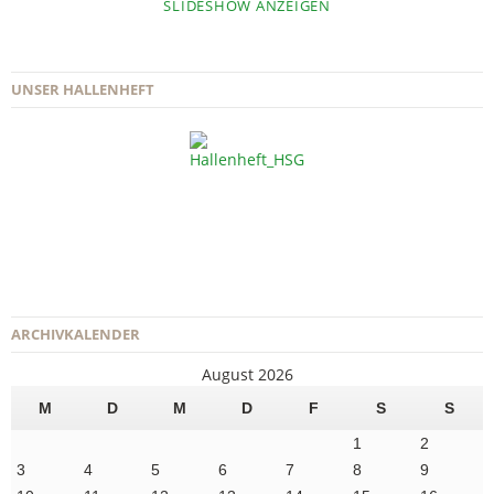
SLIDESHOW ANZEIGEN
UNSER HALLENHEFT
ARCHIVKALENDER
August 2026
M
D
M
D
F
S
S
1
2
3
4
5
6
7
8
9