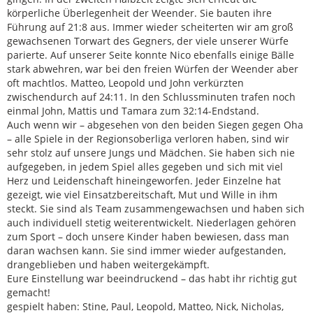
körperliche Überlegenheit der Weender. Sie bauten ihre
Führung auf 21:8 aus. Immer wieder scheiterten wir am groß
gewachsenen Torwart des Gegners, der viele unserer Würfe
parierte. Auf unserer Seite konnte Nico ebenfalls einige Bälle
stark abwehren, war bei den freien Würfen der Weender aber
oft machtlos. Matteo, Leopold und John verkürzten
zwischendurch auf 24:11. In den Schlussminuten trafen noch
einmal John, Mattis und Tamara zum 32:14-Endstand.
Auch wenn wir – abgesehen von den beiden Siegen gegen Oha
– alle Spiele in der Regionsoberliga verloren haben, sind wir
sehr stolz auf unsere Jungs und Mädchen. Sie haben sich nie
aufgegeben, in jedem Spiel alles gegeben und sich mit viel
Herz und Leidenschaft hineingeworfen. Jeder Einzelne hat
gezeigt, wie viel Einsatzbereitschaft, Mut und Wille in ihm
steckt. Sie sind als Team zusammengewachsen und haben sich
auch individuell stetig weiterentwickelt. Niederlagen gehören
zum Sport – doch unsere Kinder haben bewiesen, dass man
daran wachsen kann. Sie sind immer wieder aufgestanden,
drangeblieben und haben weitergekämpft.
Eure Einstellung war beeindruckend – das habt ihr richtig gut
gemacht!
gespielt haben: Stine, Paul, Leopold, Matteo, Nick, Nicholas,