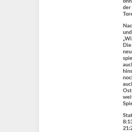
ohn
der
Tor
Nac
und
„Wi
Die
neu
spi
auc
hin
noc
auc
Ost
wei
Spi
Stat
8:13
21: