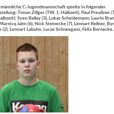
 männliche C-Jugendmannschaft spielte in folgender
stellung: Timon Zillger (TW, 1. Halbzeit), Paul Preußner 
Halbzeit); Sven Ballay (3), Lukas Scheidemann, Laurin Bra
 Marnicq Jahn (6), Nick Steinecke (7), Lennart Kellner, By
lie (2), Lennart Labuhn, Lucas Schneegans, Felix Bornecke.