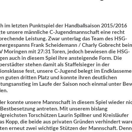
h im letzten Punktspiel der Handballsaison 2015/2016
gte unsere männliche C-Jugendmannschaft eine recht
prechende Leistung. Zwar unterlag das Team des HSG-
inergespanns Frank Scheidemann / Charly Gobrecht bei
 Moringen mit 27:31 Toren, jedoch bewiesen die HSG-
gen auch in diesem Spiel ihre ansteigende Form. Die
erstädter stehen damit als Staffelsieger in der
ionsklasse fest, unsere C-Jugend belegt im Endklasseme
en guten dritten Platz und konnte ihren deutlichen
stungsanstieg im Laufe der Saison noch einmal unter Be
len.
der konnte unsere Mannschaft in diesem Spiel wieder ni
 Bestbesetzung antreten. Mit unserem bislang
olgreichsten Torschützen Laurin Spillner und Kreisläufer
as Kopp, die beide aus privaten Gründen verhindert war
lten erneut zwei wichtige Stützen der Mannschaft. Den