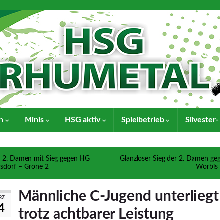
en
Minis
HSG aktiv
Spielbetrieb
Silvester
2. Damen mit Sieg gegen HG
Glanzloser Sieg der 2. Damen ge
sdorf – Grone 2
Worbis
Männliche C-Jugend unterliegt
RZ
4
trotz achtbarer Leistung