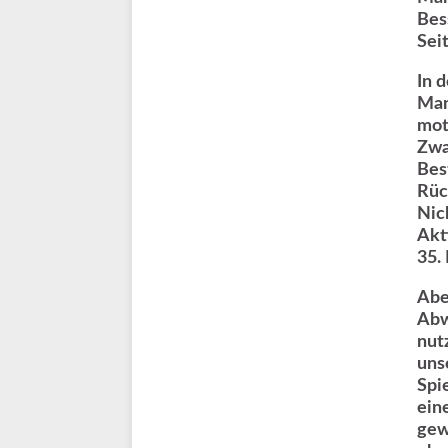
Bes
Sei
In 
Man
mot
Zwa
Bes
Rüc
Nick
Akt
35.
Abe
Abw
nut
uns
Spi
ein
gew