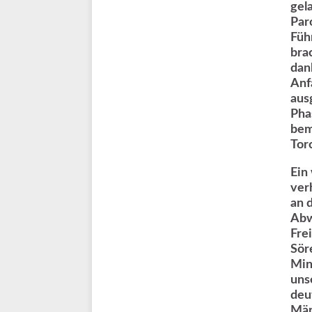
gel
Par
Füh
bra
dan
Anf
aus
Pha
bem
Tor
Ein
ver
an 
Abw
Fre
Sör
Min
uns
deu
Män