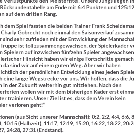
e Verlustpunkte den Meistertitel. Unsere Jungs liegen i
 Rückrundentabelle am Ende mit 6:4 Punkten und 125:1
en auf dem dritten Rang.
h dem Spiel fassten die beiden Trainer Frank Scheidema
 Charly Gobrecht noch einmal den Saisonverlauf zusam
r sind sehr zufrieden mit der Entwicklung der Mannschaf
 Truppe ist toll zusammengewachsen, der Spielerkader v
n Spielern auf inzwischen fünfzehn Spieler angewachsen.
elerischer Hinsicht haben wir einige Fortschritte gemach
h da sind wir auf einem guten Weg. Aber wir haben
sichtlich der persönlichen Entwicklung eines jeden Spiel
h eine lange Wegstrecke vor uns. Wir hoffen, dass die J
h in der Zukunft weiterhin gut mitziehen. Nach den
erferien wollen wir mit dem bisherigen Kader erst einma
ter trainieren. Unser Ziel ist es, dass dem Verein kein
eler verloren geht!“
ionen (aus Sicht unserer Mannschaft): 0:2, 2:2, 4:4, 6:6, 8
, 10:15 (Halbzeit), 11:17, 12:19, 15:20, 16:22, 18:22, 20:2
27, 24:28, 27:31 (Endstand).