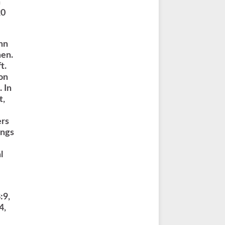
n
20
nn
men.
t.
on
 In
t,
ers
ungs
l
:9,
4,