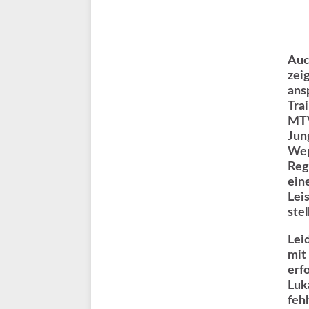
Auc
zei
ans
Tra
MTV
Jun
Wep
Reg
ein
Lei
stel
Lei
mit
erf
Luk
feh