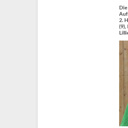
Die
Auf
2. 
(9),
Lil