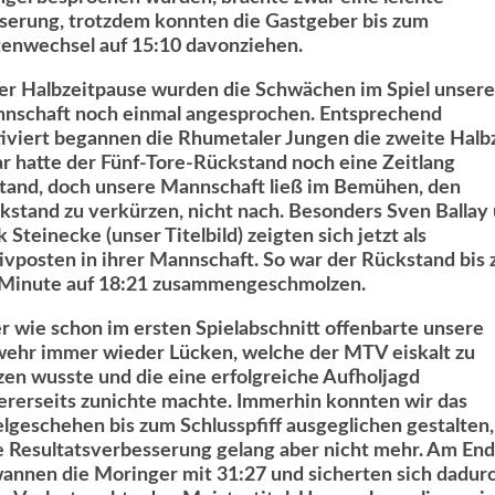
serung, trotzdem konnten die Gastgeber bis zum
tenwechsel auf 15:10 davonziehen.
der Halbzeitpause wurden die Schwächen im Spiel unsere
nschaft noch einmal angesprochen. Entsprechend
iviert begannen die Rhumetaler Jungen die zweite Halbz
r hatte der Fünf-Tore-Rückstand noch eine Zeitlang
tand, doch unsere Mannschaft ließ im Bemühen, den
kstand zu verkürzen, nicht nach. Besonders Sven Ballay
 Steinecke (unser Titelbild) zeigten sich jetzt als
ivposten in ihrer Mannschaft. So war der Rückstand bis 
 Minute auf 18:21 zusammengeschmolzen.
r wie schon im ersten Spielabschnitt offenbarte unsere
ehr immer wieder Lücken, welche der MTV eiskalt zu
zen wusste und die eine erfolgreiche Aufholjagd
ererseits zunichte machte. Immerhin konnten wir das
elgeschehen bis zum Schlusspfiff ausgeglichen gestalten,
e Resultatsverbesserung gelang aber nicht mehr. Am En
annen die Moringer mit 31:27 und sicherten sich dadur