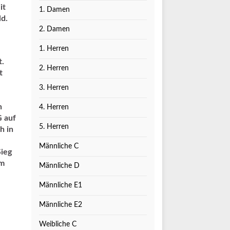
it
1. Damen
ld.
2. Damen
1. Herren
t.
2. Herren
t
3. Herren
n
4. Herren
G auf
5. Herren
h in
Männliche C
Sieg
am
Männliche D
Männliche E1
Männliche E2
Weibliche C