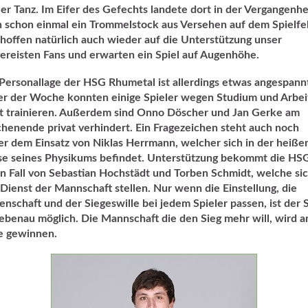
er Tanz. Im Eifer des Gefechts landete dort in der Vergangenhe
 schon einmal ein Trommelstock aus Versehen auf dem Spielfe
hoffen natürlich auch wieder auf die Unterstützung unser
ereisten Fans und erwarten ein Spiel auf Augenhöhe.
Personallage der HSG Rhumetal ist allerdings etwas angespann
r der Woche konnten einige Spieler wegen Studium und Arbei
t trainieren. Außerdem sind Onno Döscher und Jan Gerke am
enende privat verhindert. Ein Fragezeichen steht auch noch
er dem Einsatz von Niklas Herrmann, welcher sich in der heiße
e seines Physikums befindet. Unterstützung bekommt die HS
n Fall von Sebastian Hochstädt und Torben Schmidt, welche sic
Dienst der Mannschaft stellen. Nur wenn die Einstellung, die
enschaft und der Siegeswille bei jedem Spieler passen, ist der 
iebenau möglich. Die Mannschaft die den Sieg mehr will, wird 
e gewinnen.