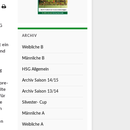
SG
ARCHIV
 ein
Weibliche B
und
Männliche B
HSG Allgemein
g
Archiv Saison 14/15
ore-
lte
Archiv Saison 13/14
für
ie
Silvester- Cup
n
Männliche A
en
Weibliche A