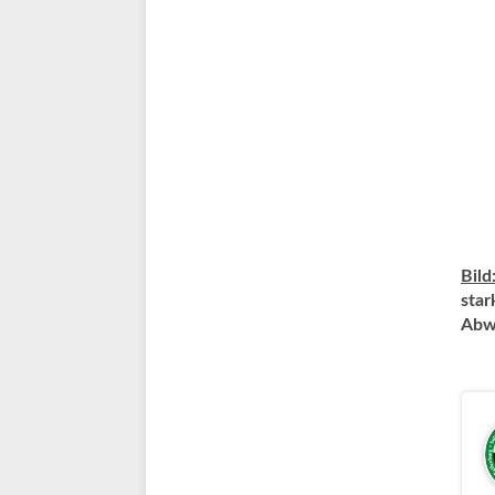
Bild
star
Abwe