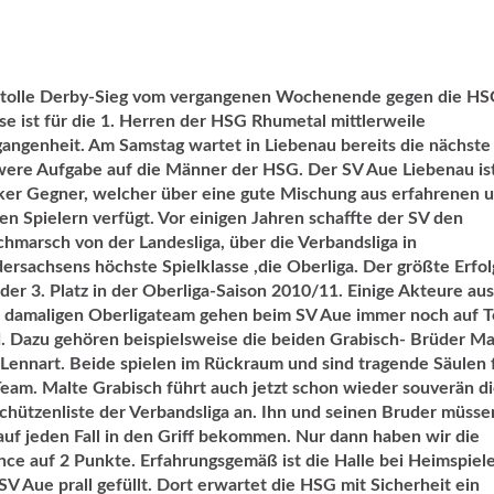
 tolle Derby-Sieg vom vergangenen Wochenende gegen die H
se ist für die 1. Herren der HSG Rhumetal mittlerweile
angenheit. Am Samstag wartet in Liebenau bereits die nächste
ere Aufgabe auf die Männer der HSG. Der SV Aue Liebenau ist
ker Gegner, welcher über eine gute Mischung aus erfahrenen 
en Spielern verfügt. Vor einigen Jahren schaffte der SV den
hmarsch von der Landesliga, über die Verbandsliga in
ersachsens höchste Spielklasse ,die Oberliga. Der größte Erfol
der 3. Platz in der Oberliga-Saison 2010/11. Einige Akteure aus
 damaligen Oberligateam gehen beim SV Aue immer noch auf T
. Dazu gehören beispielsweise die beiden Grabisch- Brüder Ma
Lennart. Beide spielen im Rückraum und sind tragende Säulen 
Team. Malte Grabisch führt auch jetzt schon wieder souverän d
chützenliste der Verbandsliga an. Ihn und seinen Bruder müsse
auf jeden Fall in den Griff bekommen. Nur dann haben wir die
ce auf 2 Punkte. Erfahrungsgemäß ist die Halle bei Heimspiel
SV Aue prall gefüllt. Dort erwartet die HSG mit Sicherheit ein