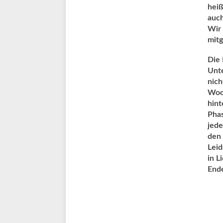
heiß
auch
Wir 
mitg
Die 
Unte
nich
Woch
hint
Phas
jede
den 
Leid
in L
End