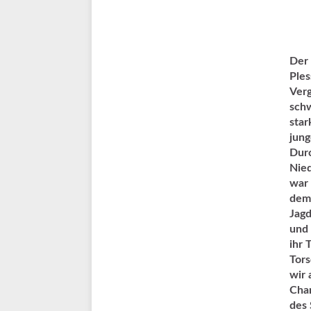
Der
Ples
Verg
schw
star
jung
Durc
Nied
war 
dem
Jagd
und 
ihr 
Tors
wir 
Chan
des 