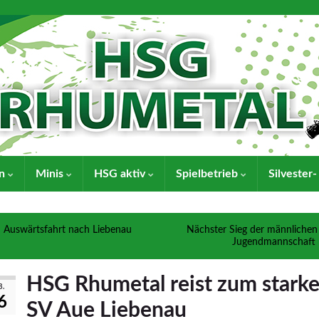
en
Minis
HSG aktiv
Spielbetrieb
Silvester
Auswärtsfahrt nach Liebenau
Nächster Sieg der männlichen
Jugendmannschaft
HSG Rhumetal reist zum stark
B.
6
SV Aue Liebenau