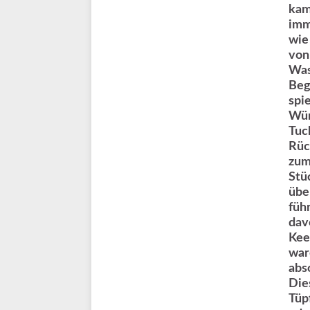
kam
imm
wie
von
Was
Beg
spi
Wür
Tuc
Rüc
zum
Stü
übe
füh
dav
Kee
war
abs
Die
Tüp