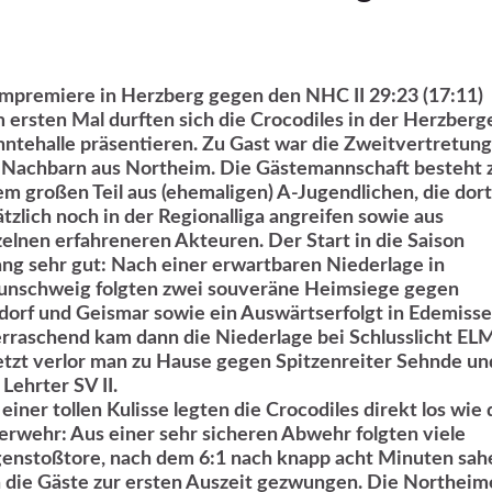
mpremiere in Herzberg gegen den NHC II 29:23 (17:11)
 ersten Mal durften sich die Crocodiles in der Herzberg
ntehalle präsentieren. Zu Gast war die Zweitvertretung
 Nachbarn aus Northeim. Die Gästemannschaft besteht 
em großen Teil aus (ehemaligen) A-Jugendlichen, die dort
ätzlich noch in der Regionalliga angreifen sowie aus
zelnen erfahreneren Akteuren. Der Start in die Saison
ang sehr gut: Nach einer erwartbaren Niederlage in
unschweig folgten zwei souveräne Heimsiege gegen
dorf und Geismar sowie ein Auswärtserfolgt in Edemisse
rraschend kam dann die Niederlage bei Schlusslicht ELM
etzt verlor man zu Hause gegen Spitzenreiter Sehnde un
Lehrter SV II.
einer tollen Kulisse legten die Crocodiles direkt los wie 
erwehr: Aus einer sehr sicheren Abwehr folgten viele
enstoßtore, nach dem 6:1 nach knapp acht Minuten sah
h die Gäste zur ersten Auszeit gezwungen. Die Northeim