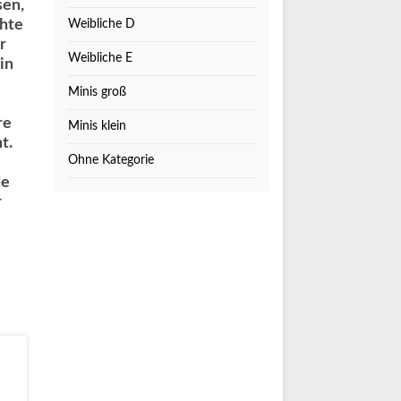
sen,
chte
Weibliche D
r
Weibliche E
in
Minis groß
re
Minis klein
t.
Ohne Kategorie
de
r