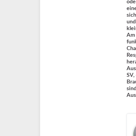
ode
ein
sic
und
kle
Am 
fun
Cha
Res
her
Aus
SV,
Bra
sin
Aus