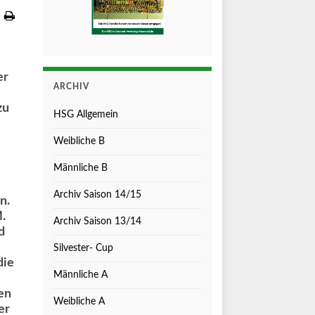
er
ARCHIV
zu
HSG Allgemein
Weibliche B
Männliche B
Archiv Saison 14/15
n.
.
Archiv Saison 13/14
d
Silvester- Cup
die
Männliche A
en
Weibliche A
er