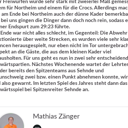
r Freiwürfen wurde sehr stark mit zweierlei Maß gemes
em für Northeim und einem für die Crocs. Allerdings ma
h am Ende bei Northeim auch der dünne Kader bemerkba
 bei uns gingen die Dinger dann doch noch rein, sodass e
iner Endspurt zum 29:23 führte.
Ende war nicht alles schlecht, im Gegenteil: Die Abwehr
ktionierte über weite Strecken, es wurden viele sehr kla
ncen herausgespielt, nur eben nicht im Tor untergebrach
pekt an die Gäste, die aus dem kleinen Kader viel
ausholten. Für uns geht es nun in zwei sehr entscheiden
wärtspartien. Nächstes Wochenende wartet der Lehrte
 der bereits den Spitzenteams aus Sehnde und
unschweig zwei bzw. einen Punkt abnehmen konnte, wir
d also gewarnt. Im letzten Spiel des Jahres steht dann das
wärtsspiel bei Spitzenreiter Sehnde an.
Mathias Zänger