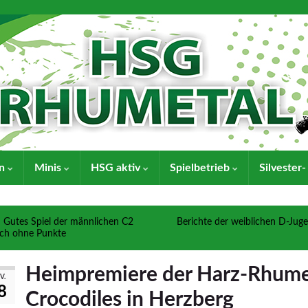
en
Minis
HSG aktiv
Spielbetrieb
Silvester
Gutes Spiel der männlichen C2
Berichte der weiblichen D-Jug
ch ohne Punkte
Heimpremiere der Harz-Rhum
V.
8
Crocodiles in Herzberg