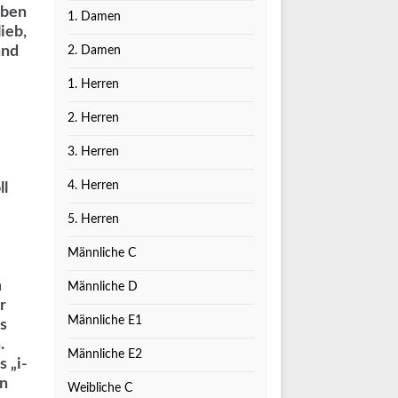
eben
1. Damen
ieb,
and
2. Damen
1. Herren
2. Herren
3. Herren
4. Herren
ll
5. Herren
Männliche C
m
Männliche D
r
Männliche E1
es
.
Männliche E2
 „i-
rn
Weibliche C