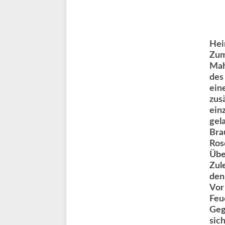
Hei
Zum
Mah
des
ein
zus
ein
gel
Bra
Ros
Übe
Zul
den 
Vor 
Feu
Geg
sic