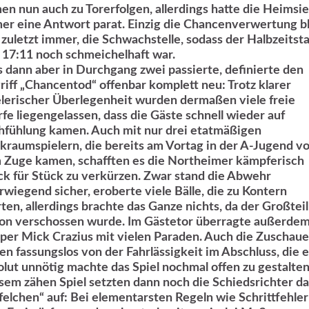
en nun auch zu Torerfolgen, allerdings hatte die Heimsi
er eine Antwort parat. Einzig die Chancenverwertung bl
 zuletzt immer, die Schwachstelle, sodass der Halbzeitst
 17:11 noch schmeichelhaft war.
 dann aber in Durchgang zwei passierte, definierte den
riff „Chancentod“ offenbar komplett neu: Trotz klarer
elerischer Überlegenheit wurden dermaßen viele freie
fe liegengelassen, dass die Gäste schnell wieder auf
hfühlung kamen. Auch mit nur drei etatmäßigen
kraumspielern, die bereits am Vortag in der A-Jugend vo
 Zuge kamen, schafften es die Northeimer kämpferisch
ck für Stück zu verkürzen. Zwar stand die Abwehr
rwiegend sicher, eroberte viele Bälle, die zu Kontern
rten, allerdings brachte das Ganze nichts, da der Großteil
on verschossen wurde. Im Gästetor überragte außerde
per Mick Crazius mit vielen Paraden. Auch die Zuschaue
en fassungslos von der Fahrlässigkeit im Abschluss, die 
olut unnötig machte das Spiel nochmal offen zu gestalten
sem zähen Spiel setzten dann noch die Schiedsrichter das
felchen“ auf: Bei elementarsten Regeln wie Schrittfehle