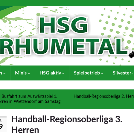
en
Minis
HSG aktiv
Spielbetrieb
Silvester
Busfahrt zum Auswärtsspiel 1.
Handball-Regionsoberliga 2. Her
rren in Wietzendorf am Samstag
Handball-Regionsoberliga 3.
B.
9
Herren