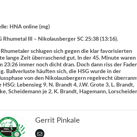
lle: HNA online (mg)
 Rhumetal III – Nikolausberger SC 25:38 (13:16).
 Rhumetaler schlugen sich gegen die klar favorisierten
te lange Zeit überraschend gut. In der 45. Minute waren 
m 23:26 immer noch dicht dran. Doch dann riss der Fade
lig. Ballverluste häuften sich, die HSG wurde in der
lussphase von den Nikolausbergern regelrecht überrannt
e HSG: Lebensieg 9, N. Brandt 4, J.W. Grote 3, L. Brandt,
cke, Scheidemann je 2, K. Brandt, Hagemann, Lorscheider
Gerrit Pinkale