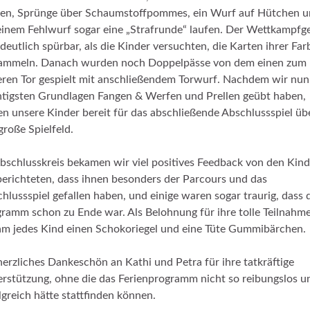
len, Sprünge über Schaumstoffpommes, ein Wurf auf Hütchen 
einem Fehlwurf sogar eine „Strafrunde“ laufen. Der Wettkampfge
deutlich spürbar, als die Kinder versuchten, die Karten ihrer Far
sammeln. Danach wurden noch Doppelpässe von dem einen zum
ren Tor gespielt mit anschließendem Torwurf. Nachdem wir nun
tigsten Grundlagen Fangen & Werfen und Prellen geübt haben,
n unsere Kinder bereit für das abschließende Abschlussspiel üb
große Spielfeld.
bschlusskreis bekamen wir viel positives Feedback von den Kind
berichteten, dass ihnen besonders der Parcours und das
hlussspiel gefallen haben, und einige waren sogar traurig, dass 
ramm schon zu Ende war. Als Belohnung für ihre tolle Teilnahm
m jedes Kind einen Schokoriegel und eine Tüte Gummibärchen.
herzliches Dankeschön an Kathi und Petra für ihre tatkräftige
rstützung, ohne die das Ferienprogramm nicht so reibungslos u
lgreich hätte stattfinden können.