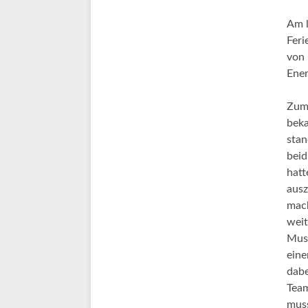
Am l
Feri
von 
Ener
Zum 
beka
stan
beid
hatt
ausz
mach
weit
Must
eine
dabe
Team
muss