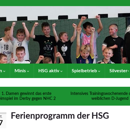
en
Minis
HSG aktiv
Spielbetrieb
Silvester
1. Damen gewinnt das erste
Intensives Trainingswochenende 
imspiel im Derby gegen NHC 2
weiblichen D-Jugend
Ferienprogramm der HSG
T.
7