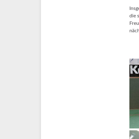
Insg
die 
Freu
näch