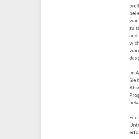
prel
bei 
war 
zu 
ande
wich
ware
das 
Im A
Sie 
Absc
Prog
beka
Ein 
Unte
erfo