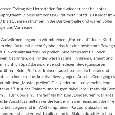
etzten Freitag der Herbstferien fand wieder unser beliebtes
enprogramm „Spiele mit der HSG Rhumetal“ statt. 13 Kinder im A
7 bis 11 Jahren strömten in die Burgberghalle und waren voller
gie und Vorfreude.
Aufwärmen begannen wir mit einem „Kartenlauf“. Jedes Kind
m eine Karte mit einem Symbol, das für eine bestimmte Beweg
d. Ob vorwärtslaufen und prellen, Side-Steps mit Ball oder
beinig springen, die Kinder waren schnell in ihrem Element und
en sichtlich Spaß daran, die verschiedenen Bewegungsarten
uführen. Beim Pfiff des Trainers tauschten sie die Karten und
ten so immer neue, kreative Bewegungen. Anschließend ging es
er mit dem „Muster prellen“. Die Kinder prellten verschiedene
er auf Zuruf des Trainers und zeigten dabei ihre Kreativität. Vo
m „Haus“ über ein „Fahrrad“ bis hin zum „Dinosaurier“ war alles
i. Im Anschluss teilten wir die Kinder in zwei Teams auf, die ihre
arbeit zeigen und im Wettkampf einen Parcours absolvieren
ten: zuerst eine Vorwärtsrolle, dann im Slalom durch Hütchen