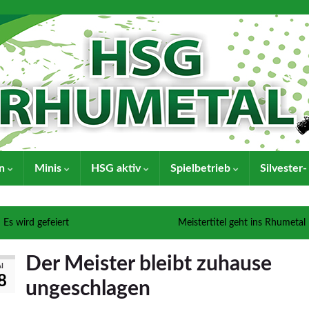
en
Minis
HSG aktiv
Spielbetrieb
Silvester
Es wird gefeiert
Meistertitel geht ins Rhumetal
Der Meister bleibt zuhause
I
8
ungeschlagen