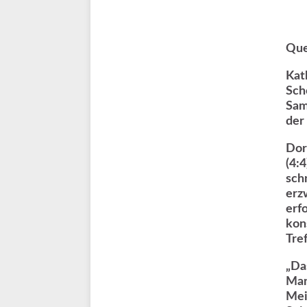
Que
Kat
Sch
Sam
der 
Dor
(4:
sch
erz
erf
kon
Tref
„Da
Man
Mei