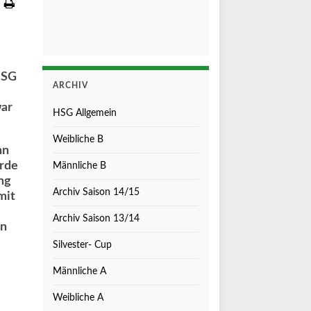
HSG
ARCHIV
war
HSG Allgemein
Weibliche B
nn
urde
Männliche B
ng
Archiv Saison 14/15
mit
Archiv Saison 13/14
en
Silvester- Cup
Männliche A
Weibliche A