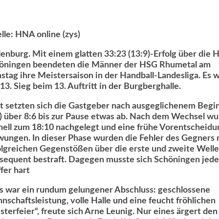
lle: HNA online (zys)
lenburg. Mit einem glatten 33:23 (13:9)-Erfolg über die 
öningen beendeten die Männer der HSG Rhumetal am
stag ihre Meistersaison in der Handball-Landesliga. Es 
13. Sieg beim 13. Auftritt in der Burgberghalle.
t setzten sich die Gastgeber nach ausgeglichenem Begi
4) über 8:6 bis zur Pause etwas ab. Nach dem Wechsel w
nell zum 18:10 nachgelegt und eine frühe Vorentscheidu
wungen. In dieser Phase wurden die Fehler des Gegners 
olgreichen Gegenstößen über die erste und zweite Welle
sequent bestraft. Dagegen musste sich Schöningen jed
fer hart
s war ein rundum gelungener Abschluss: geschlossene
nschaftsleistung, volle Halle und eine feucht fröhlichen
sterfeier“, freute sich Arne Leunig. Nur eines ärgert den