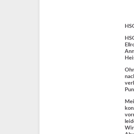
HSG
HSG
Ellr
Ann
Hei
Ohn
nac
ver
Pun
Mei
kon
vor
lei
Wir