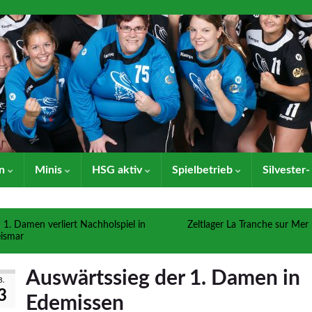
en
Minis
HSG aktiv
Spielbetrieb
Silvester
1. Damen verliert Nachholspiel in
Zeltlager La Tranche sur Mer
ismar
Auswärtssieg der 1. Damen in
B.
3
Edemissen