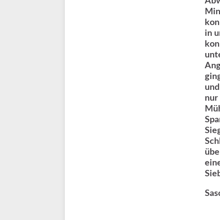
Abw
Min
kon
in 
kon
unt
Ang
gin
und
nur
Müh
Spa
Sie
Sch
übe
ein
Sie
Sas