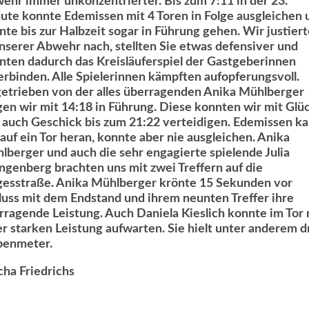
ehr immer unkonzentrierter. Bis zum 7:11 in der 23.
ute konnte Edemissen mit 4 Toren in Folge ausgleichen 
nte bis zur Halbzeit sogar in Führung gehen. Wir justier
unserer Abwehr nach, stellten Sie etwas defensiver und
nten dadurch das Kreisläuferspiel der Gastgeberinnen
erbinden. Alle Spielerinnen kämpften aufopferungsvoll.
etrieben von der alles überragenden Anika Mühlberger
gen wir mit 14:18 in Führung. Diese konnten wir mit Glü
 auch Geschick bis zum 21:22 verteidigen. Edemissen k
 auf ein Tor heran, konnte aber nie ausgleichen. Anika
lberger und auch die sehr engagierte spielende Julia
ngenberg brachten uns mit zwei Treffern auf die
gesstraße. Anika Mühlberger krönte 15 Sekunden vor
luss mit dem Endstand und ihrem neunten Treffer ihre
rragende Leistung. Auch Daniela Kieslich konnte im Tor 
er starken Leistung aufwarten. Sie hielt unter anderem d
benmeter.
cha Friedrichs