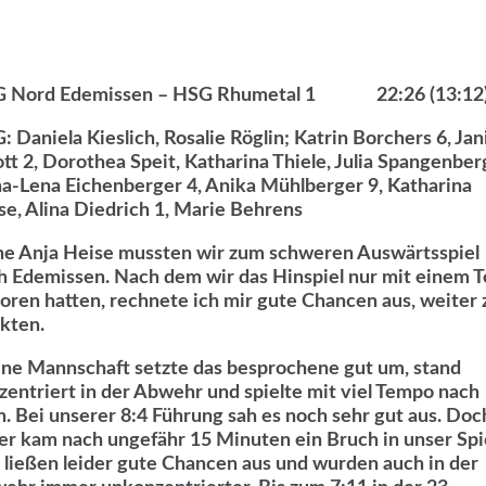
 Nord Edemissen – HSG Rhumetal 1 22:26 (13:12
: Daniela Kieslich, Rosalie Röglin; Katrin Borchers 6, Jan
ott 2, Dorothea Speit, Katharina Thiele, Julia Spangenber
a-Lena Eichenberger 4, Anika Mühlberger 9, Katharina
se, Alina Diedrich 1, Marie Behrens
e Anja Heise mussten wir zum schweren Auswärtsspiel
h Edemissen. Nach dem wir das Hinspiel nur mit einem T
loren hatten, rechnete ich mir gute Chancen aus, weiter 
kten.
ne Mannschaft setzte das besprochene gut um, stand
zentriert in der Abwehr und spielte mit viel Tempo nach
n. Bei unserer 8:4 Führung sah es noch sehr gut aus. Doc
der kam nach ungefähr 15 Minuten ein Bruch in unser Spie
 ließen leider gute Chancen aus und wurden auch in der