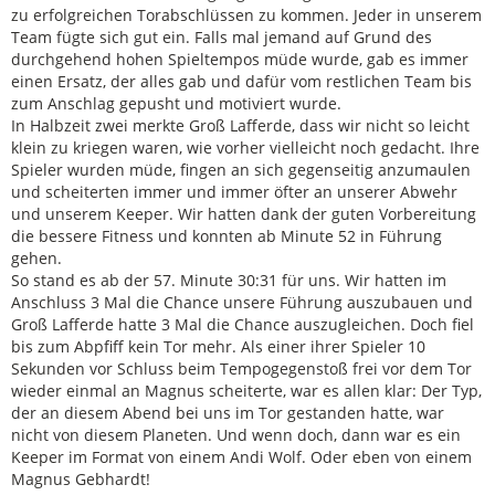
zu erfolgreichen Torabschlüssen zu kommen. Jeder in unserem
Team fügte sich gut ein. Falls mal jemand auf Grund des
durchgehend hohen Spieltempos müde wurde, gab es immer
einen Ersatz, der alles gab und dafür vom restlichen Team bis
zum Anschlag gepusht und motiviert wurde.
In Halbzeit zwei merkte Groß Lafferde, dass wir nicht so leicht
klein zu kriegen waren, wie vorher vielleicht noch gedacht. Ihre
Spieler wurden müde, fingen an sich gegenseitig anzumaulen
und scheiterten immer und immer öfter an unserer Abwehr
und unserem Keeper. Wir hatten dank der guten Vorbereitung
die bessere Fitness und konnten ab Minute 52 in Führung
gehen.
So stand es ab der 57. Minute 30:31 für uns. Wir hatten im
Anschluss 3 Mal die Chance unsere Führung auszubauen und
Groß Lafferde hatte 3 Mal die Chance auszugleichen. Doch fiel
bis zum Abpfiff kein Tor mehr. Als einer ihrer Spieler 10
Sekunden vor Schluss beim Tempogegenstoß frei vor dem Tor
wieder einmal an Magnus scheiterte, war es allen klar: Der Typ,
der an diesem Abend bei uns im Tor gestanden hatte, war
nicht von diesem Planeten. Und wenn doch, dann war es ein
Keeper im Format von einem Andi Wolf. Oder eben von einem
Magnus Gebhardt!