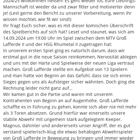
2024/25 willkommen heißen! Es geht wieder los, Eure Lieblings-
Mannschaft ist wieder da und zwar fitter und motivierter denn
je! (Lest gerne den Bericht zu unserer Vorbereitung, wenn ihr
wissen möchtet, wie fit wir sind!)
Ihr fragt Euch sicher, was es mit dieser komischen Überschrift
des Spielberichts auf sich hat? Leset und staunet, was sich am
14.09.2024 um 19:00 Uhr im Spiel zwischen dem MTV Groß
Lafferde II und der HSG Rhumetal II zugetragen hat:
In unserem ersten Spiel ging es natürlich darum, dass wir
erstmal gut in die neue Saison reinkommen, Nervosität ablegen
und uns mit der Härte und Spielweise der neuen Liga vertraut
machen. Groß Lafferde stellte ein Aufgebot von 13 Spielern
und man hatte von Beginn an das Gefühl, dass sie sich eines
Sieges gegen uns als Aufsteiger sicher wähnten. Doch ging die
Rechnung leider nicht ganz auf…
Wir kamen gut in die Partie und waren mit unserem
Kontrahenten von Beginn an auf Augenhöhe. Groß Lafferde
schaffte es in Führung zu gehen, konnte sich aber nie mit mehr
als 3 Toren absetzen. Grund hierfür war einerseits unsere
stabile Abwehr mit ungemein stark aufgelegtem Keeper,
Magnus, dahinter und andererseits unser Angriff, der es gut
verstand spielerisch-klug die etwas behäbigen Abwehrspieler
von Groß Lafferde in Bewegung zu bringen und immer wieder