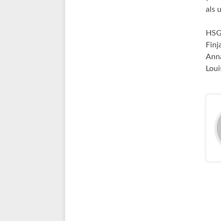
als 
HSG:
Finj
Anna
Loui