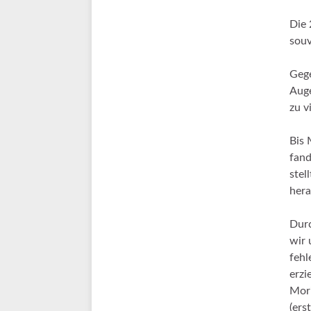
Die
souv
Gege
Auge
zu v
Bis 
fand
stel
hera
Durc
wir 
fehl
erzi
Mori
(ers