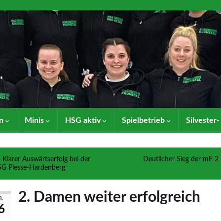
en
Minis
HSG aktiv
Spielbetrieb
Silvester
Klarer Auswärtserfolg bei der
Deutlicher Sieg der mE 2
G Plesse-Hardenberg
2. Damen weiter erfolgreich
B.
6