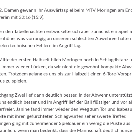
 2. Damen gewann ihr Auswärtsspiel beim MTV Moringen am En
erän mit 32:16 (15:9).
n den Tabellenachten entwickelte sich aber zunächst ein Spiel 
nhöhe, was vorrangig an unserem schlechten Abwehrverhalten
ielen technischen Fehlern im Angriff lag.
Mitte der ersten Halbzeit blieb Moringen noch in Schlagdistanz 
 immer wieder Lücken, da wir nicht die gewohnt kompakte Abw
lten. Trotzdem gelang es uns bis zur Halbzeit einen 6-Tore-Vorsp
us zu spielen.
hgang Zwei lief dann deutlich besser. In der Abwehr unterstütz
uns endlich besser und im Angriff lief der Ball flüssiger und vor a
erfreier. Janine fand immer wieder den Weg zum Tor und Isabea
elte mit ihren gefürchteten Schlagwürfen sehenswerte Treffer.
ngen ging mit zunehmender Spieldauer ein wenig die Puste aus
taunlich, wenn man bedenkt, dass die Mannschaft deutlich jünger