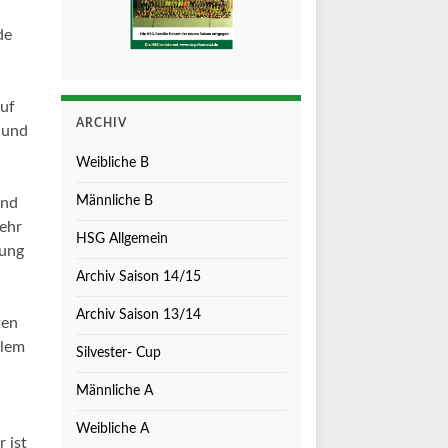
de
auf
ARCHIV
 und
Weibliche B
Männliche B
und
ehr
HSG Allgemein
rung
Archiv Saison 14/15
Archiv Saison 13/14
ten
llem
Silvester- Cup
u
Männliche A
Weibliche A
 ist