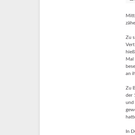
Mitt
zähe
Zu s
Vert
hieß
Mal 
bese
an i
Zu B
der 
und 
gewo
hatt
In D