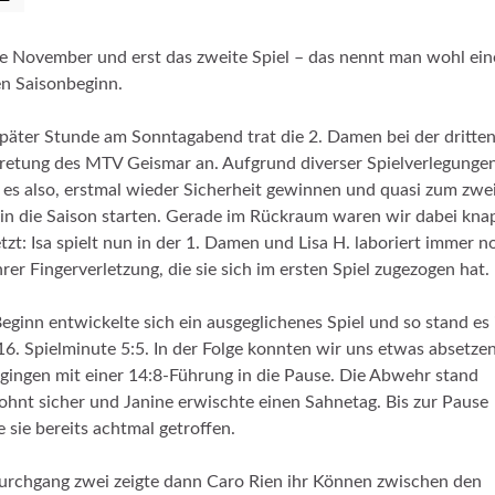
e November und erst das zweite Spiel – das nennt man wohl ei
n Saisonbeginn.
päter Stunde am Sonntagabend trat die 2. Damen bei der dritte
retung des MTV Geismar an. Aufgrund diverser Spielverlegunge
 es also, erstmal wieder Sicherheit gewinnen und quasi zum zwe
in die Saison starten. Gerade im Rückraum waren wir dabei kna
tzt: Isa spielt nun in der 1. Damen und Lisa H. laboriert immer n
hrer Fingerverletzung, die sie sich im ersten Spiel zugezogen hat.
eginn entwickelte sich ein ausgeglichenes Spiel und so stand es 
16. Spielminute 5:5. In der Folge konnten wir uns etwas absetze
gingen mit einer 14:8-Führung in die Pause. Die Abwehr stand
hnt sicher und Janine erwischte einen Sahnetag. Bis zur Pause
e sie bereits achtmal getroffen.
urchgang zwei zeigte dann Caro Rien ihr Können zwischen den