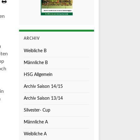
nen
n
ARCHIV
n
Weibliche B
iten
pp
Männliche B
och
HSG Allgemein
Archiv Saison 14/15
in
n
Archiv Saison 13/14
Silvester- Cup
Männliche A
Weibliche A