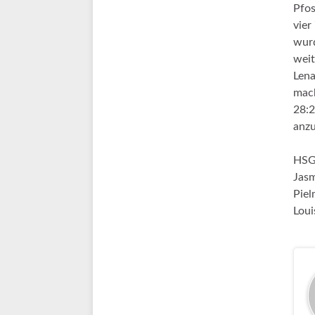
Pfos
vier
wurd
weit
Lena
mach
28:2
anz
HSG:
Jasm
Piel
Loui