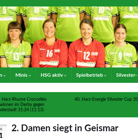
en
Minis
HSG aktiv
Spielbetrieb
Silvester
Harz-Rhume Crocodiles
40. Harz-Energie Silvester Cup 2
winnen im Derby gegen
derstadt 31:24 (11:13)
2. Damen siegt in Geismar
V.
1