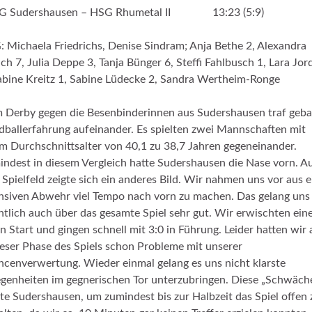
G Sudershausen – HSG Rhumetal II 13:23 (5:9)
 Michaela Friedrichs, Denise Sindram; Anja Bethe 2, Alexandra
ich 7, Julia Deppe 3, Tanja Bünger 6, Steffi Fahlbusch 1, Lara Jor
abine Kreitz 1, Sabine Lüdecke 2, Sandra Wertheim-Ronge
 Derby gegen die Besenbinderinnen aus Sudershausen traf gebal
ballerfahrung aufeinander. Es spielten zwei Mannschaften mit
m Durchschnittsalter von 40,1 zu 38,7 Jahren gegeneinander.
ndest in diesem Vergleich hatte Sudershausen die Nase vorn. A
Spielfeld zeigte sich ein anderes Bild. Wir nahmen uns vor aus e
nsiven Abwehr viel Tempo nach vorn zu machen. Das gelang uns
ntlich auch über das gesamte Spiel sehr gut. Wir erwischten ein
n Start und gingen schnell mit 3:0 in Führung. Leider hatten wir
ieser Phase des Spiels schon Probleme mit unserer
cenverwertung. Wieder einmal gelang es uns nicht klarste
genheiten im gegnerischen Tor unterzubringen. Diese „Schwäch
te Sudershausen, um zumindest bis zur Halbzeit das Spiel offen 