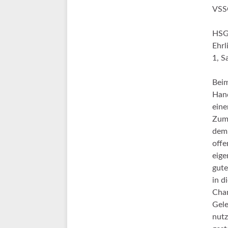
VSS
HSG:
Ehrl
1, S
Beim
Hand
eine
Zumi
dem 
offe
eige
gute
in d
Chan
Gele
nutz