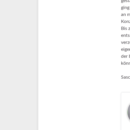
gest
ging
an m
Konz
Bis 
ents
verz
eige
der 
könn
Sasc