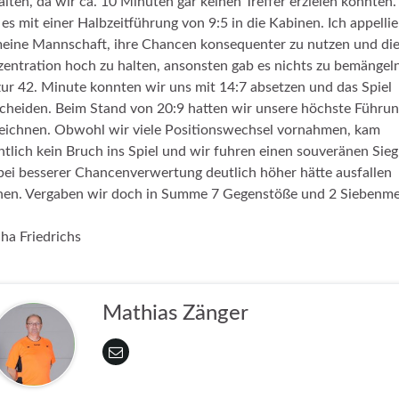
alten, da wir ca. 10 Minuten gar keinen Treffer erzielen konnten.
 es mit einer Halbzeitführung von 9:5 in die Kabinen. Ich appellie
eine Mannschaft, ihre Chancen konsequenter zu nutzen und di
entration hoch zu halten, ansonsten gab es nichts zu bemängeln
zur 42. Minute konnten wir uns mit 14:7 absetzen und das Spiel
cheiden. Beim Stand von 20:9 hatten wir unsere höchste Führun
eichnen. Obwohl wir viele Positionswechsel vornahmen, kam
ntlich kein Bruch ins Spiel und wir fuhren einen souveränen Sieg
bei besserer Chancenverwertung deutlich höher hätte ausfallen
en. Vergaben wir doch in Summe 7 Gegenstöße und 2 Siebenme
ha Friedrichs
Mathias Zänger