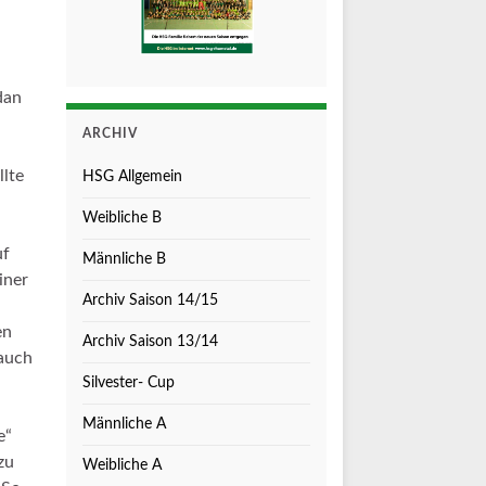
dan
ARCHIV
lte
HSG Allgemein
Weibliche B
uf
Männliche B
iner
Archiv Saison 14/15
en
Archiv Saison 13/14
 auch
Silvester- Cup
Männliche A
e“
zu
Weibliche A