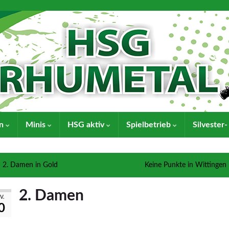
en
Minis
HSG aktiv
Spielbetrieb
Silvester
2. Damen in Gold
Keine Punkte in Wittingen
2. Damen
V.
0