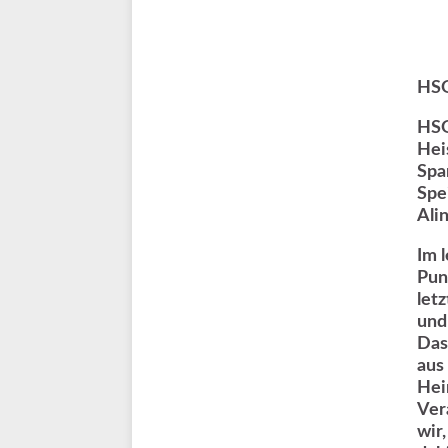
HSG
HSG
Hei
Spa
Spe
Ali
Im 
Pun
let
und
Das
aus
Hei
Ver
wir