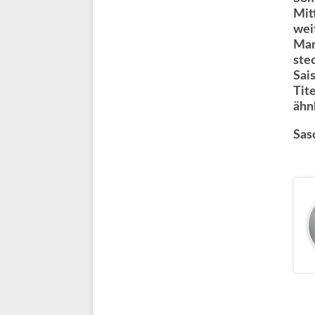
Mit
wei
Man
ste
Sai
Tit
ähn
Sas