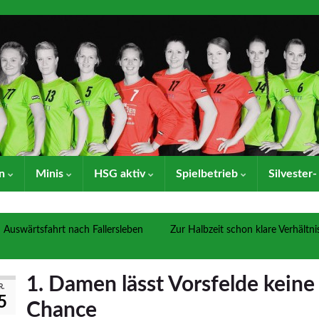
en
Minis
HSG aktiv
Spielbetrieb
Silvester
Auswärtsfahrt nach Fallersleben
Zur Halbzeit schon klare Verhältni
1. Damen lässt Vorsfelde keine
R.
5
Chance