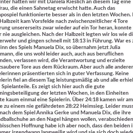
inter hatten wir mit Daniela Kieslich an diesem Tag eine
frau, die einen Sahnetag erwischt hatte. Auch das
pospiel funktionierte besser als in den letzten Wochen. 
 Halbzeit kam Vorsfelde nach zwischenzeitlicher 4 Tore
rung unsererseits zwar wieder auf ein Tor heran, konnte
r nie ausgleichen. Nach der Halbzeit legten wir los wie d
erwehr und gingen schnell mit 18:13 in Führung. War es 
inn des Spiels Manuela Dix, so übernahm jetzt Julia
emann, die uns wohl leider auch, auch aus beruflichen
nden, verlassen wird, die Verantwortung und erzielte
tzsaubere Tore aus dem Rückraum. Aber auch alle andere
elerinnen präsentierten sich in guter Verfassung. Keine
elerin fiel an diesem Tag leistungsmäßig ab und alle erhie
 Spielanteile. Es zeigt sich hier auch die gute
iningsbeteiligung der letzten Wochen, in den Einheiten
lte kaum einmal eine Spielerin. Über 24:18 kamen wir am
e zu einem nie gefährdeten 28:22 Heimsieg. Leider mus
 nach dem Spiel Annika Gerke und Manuela Dix, die ihre
dballschuhe an den Nagel hängen wollen, verabschieden
 bisschen Hoffnung habe ich aber noch, dass den beiden 
mer irgendwann langweilig wird und sie sich doch wied