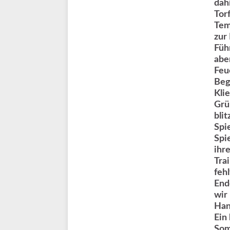
dah
Tor
Tem
zur
Füh
abe
Feu
Beg
Kli
Grü
bli
Spi
Spi
ihre
Tra
feh
End
wir
Han
Ein
Som