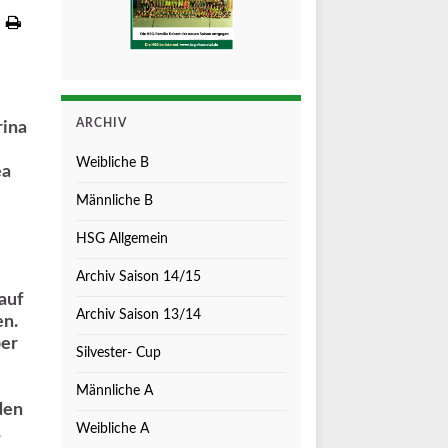
ARCHIV
rina
Weibliche B
ea
Männliche B
HSG Allgemein
Archiv Saison 14/15
auf
Archiv Saison 13/14
en.
per
Silvester- Cup
Männliche A
den
Weibliche A
,