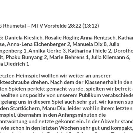
 Rhumetal – MTV Vorsfelde 28:22 (13:12)
: Daniela Kieslich, Rosalie Röglin; Anna Rentzsch, Katha
se, Anna-Lena Eichenberger 2, Manuela Dix 8, Julia
ngenberg 1, Annika Gerke 3, Katharina Thiele 2, Doroth
it, Phaku Bunyang 2, Marie Behrens 1, Julia Kliemann 6,
na Diedrich 1
letzten Heimspiel wollten wir weiter an unserer
kteschraube drehen. Nach dem der Klassenerhalt in den
zten Spielen perfekt gemacht wurde, spielten wir befreit 
 wollten uns positiv von unserem Publikum verabschied
 gelang uns in diesem Spiel auch sehr gut, wir kamen su
 den Startlöchern, Manu Dix, leider wohl in ihrem letzten
mspiel, übernahm in den Anfangsminuten die
antwortung und netzte gekonnt ein. In der Abwehr stan
, wie schon in den letzten Wochen sehr gut und kompakt