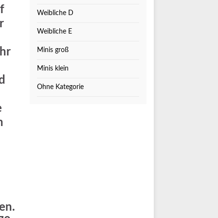
f
Weibliche D
r
Weibliche E
hr
Minis groß
Minis klein
d
Ohne Kategorie
e
h
en.