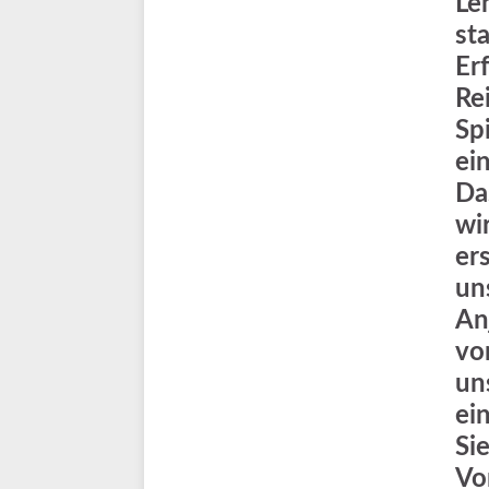
Le
st
Er
Re
Sp
ei
Da
wi
er
un
An
vo
un
ei
Si
Vo