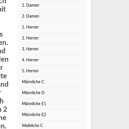
ich
1. Damen
it
2. Damen
1. Herren
s
2. Herren
en.
3. Herren
nd
den
4. Herren
r
5. Herren
lte
Männliche C
and
r
Männliche D
ch
Männliche E1
m 2
Männliche E2
ine
n.
Weibliche C