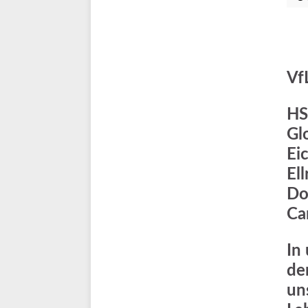
Vf
HS
Gl
Ei
Ell
Do
Ca
In
de
un