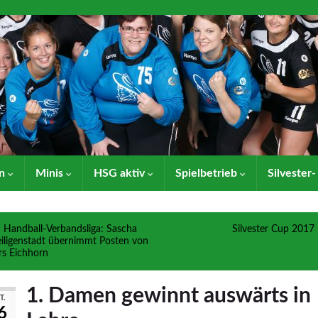
en
Minis
HSG aktiv
Spielbetrieb
Silvester
Handball-Verbandsliga: Sascha
Silvester Cup 2017
iligenstadt übernimmt Posten von
rs Eichhorn
1. Damen gewinnt auswärts in
T.
6