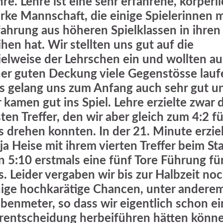
hre. Lehre ist eine sehr erfahrene, körperl
arke Mannschaft, die einige Spielerinnen m
fahrung aus höheren Spielklassen in ihren
ihen hat. Wir stellten uns gut auf die
ielweise der Lehrschen ein und wollten au
ner guten Deckung viele Gegenstösse lauf
s gelang uns zum Anfang auch sehr gut u
r kamen gut ins Spiel. Lehre erzielte zwar 
sten Treffer, den wir aber gleich zum 4:2 fü
s drehen konnten. In der 21. Minute erzie
ja Heise mit ihrem vierten Treffer beim St
n 5:10 erstmals eine fünf Tore Führung fü
s. Leider vergaben wir bis zur Halbzeit no
nige hochkarätige Chancen, unter andere
ebenmeter, so dass wir eigentlich schon e
rentscheidung herbeiführen hätten könne