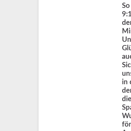
So
9:
de
Mi
Un
Gl
au
Si
un
in
de
di
Sp
Wu
fö