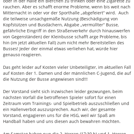
oder in der Halle ein Bierchen zu trinken oder eine Zigarette zu
rauchen. Aber es schafft enorme Probleme, wenn bis weit nach
Mitternacht in oder vor der Sporthalle „abgefeiert“ wird. Auch
die teilweise unsachgemäße Nutzung (Beschädigung von
Kopfstützen und Busdächern, Abgabe „vermüllter“ Busse,
gefährliche Eingriff in den Straßenverkehr durch hinauswerfen
von Gegenständen) der Kleinbusse schafft arge Probleme, bis
hin (im jetzt aktuellen Fall) zum nicht mehr Bereitstellen des
Busses! Jeder der einmal etwas verliehen hat, würde hier
genauso reagieren.
Das geht leider auf Kosten vieler Unbeteiligter, im aktuellen Fall
auf Kosten der 1. Damen und der männlichen C-Jugend, die auf
die Nutzung der Busse angewiesen sind!!!
Der Vorstand sieht sich inzwischen leider gezwungen, beim
nächsten Vorfall die betroffenen Spieler sofort für einen
Zeitraum vom Trainings- und Spielbetrieb auszuschließen und
ein Hallenverbot auszusprechen. Auch wir, der gesamte
Vorstand, engagieren uns für die HSG, weil wir Spaß am
Handball haben und uns diesen auch bewahren möchten.
Am Samstag haben nun die 2. Herren (17:30 h) und 1. Herren