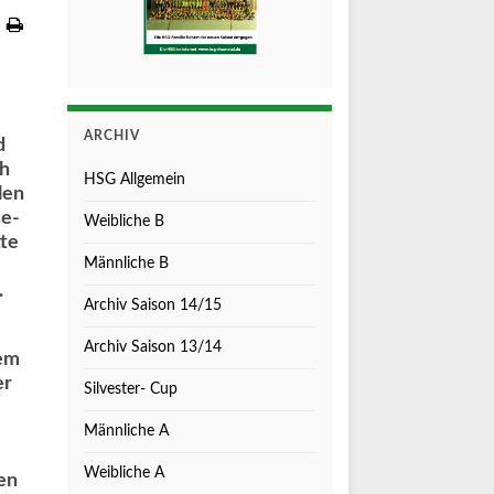
ARCHIV
d
ch
HSG Allgemein
len
se-
Weibliche B
te
Männliche B
.
Archiv Saison 14/15
Archiv Saison 13/14
dem
er
Silvester- Cup
Männliche A
Weibliche A
en