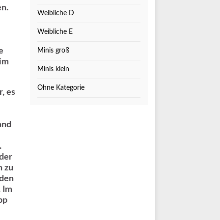
en.
Weibliche D
Weibliche E
e
Minis groß
eim
Minis klein
Ohne Kategorie
, es
and
.
der
n zu
 den
 Im
pp