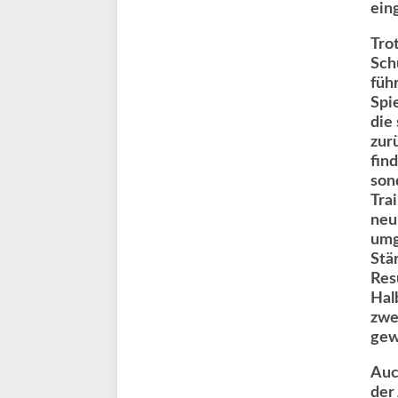
ein
Tro
Sch
füh
Spie
die
zur
fin
son
Tra
neu
umg
Stä
Res
Hal
zwe
gew
Auc
der