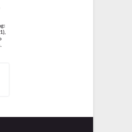
n
ng:
1),
o
.