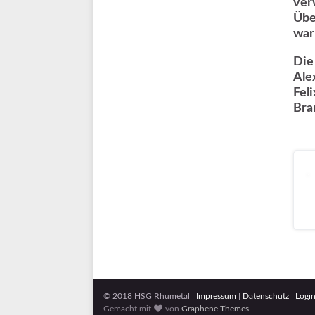
ver
Übe
war
Die
Ale
Feli
Bra
© 2018 HSG Rhumetal |
Impressum
|
Datenschutz
|
Logi
Gemacht mit
von
Graphene Themes
.