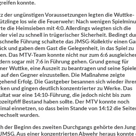
greifen konnte.
tz der ungünstigen Voraussetzungen legten die Wuttke-
ützlinge los wie die Feuerwehr: Nach wenigen Spielmin
rte die Heimsieben mit 4:0. Allerdings wiegten sich die
ler viel zu schnell in trügerischer Sicherheit. Bedingt du
 schnelle Führung schaltete das JMSG-Kollektiv einen G
ück und gaben dem Gast die Gelegenheit, in das Spiel zu
den. Das MTV-Team konnte nicht nur zum 6:6 ausgleiche
dern sogar mit 7:6 in Führung gehen. Grund genug für
iner Wuttke, eine Auszeit zu beantragen und seine Spiel
 auf den Gegner einzustellen. Die Maßnahme zeigte
ehend Erfolg. Die Gastgeber besannen sich wieder ihre
rken und gingen deutlich konzentrierter zu Werke. Das
ultat war eine 14:10-Führung, die jedoch nicht bis zum
bzeitpfiff Bestand haben sollte. Der MTV konnte noch
imal einnetzen, so dass beim Stande von 14:12 die Seite
echselt wurden.
h der Beginn des zweiten Durchgangs gehörte den Jung
 JMSG. Aus einer konzentrierten Abwehr heraus konnte 