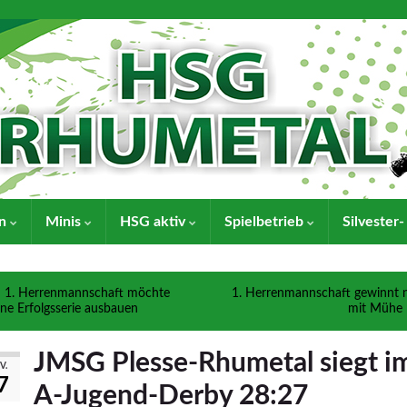
en
Minis
HSG aktiv
Spielbetrieb
Silvester
1. Herrenmannschaft möchte
1. Herrenmannschaft gewinnt 
ine Erfolgsserie ausbauen
mit Mühe
JMSG Plesse-Rhumetal siegt i
V.
7
A-Jugend-Derby 28:27