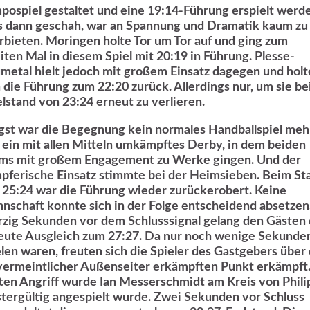
pospiel gestaltet und eine 19:14-Führung erspielt werd
 dann geschah, war an Spannung und Dramatik kaum zu
rbieten. Moringen holte Tor um Tor auf und ging zum
iten Mal in diesem Spiel mit 20:19 in Führung. Plesse-
metal hielt jedoch mit großem Einsatz dagegen und holt
h die Führung zum 22:20 zurück. Allerdings nur, um sie b
elstand von 23:24 erneut zu verlieren.
gst war die Begegnung kein normales Handballspiel mehr
 ein mit allen Mitteln umkämpftes Derby, in dem beiden
ms mit großem Engagement zu Werke gingen. Und der
pferische Einsatz stimmte bei der Heimsieben. Beim St
 25:24 war die Führung wieder zurückerobert. Keine
nschaft konnte sich in der Folge entscheidend absetzen
rzig Sekunden vor dem Schlusssignal gelang den Gästen 
eute Ausgleich zum 27:27. Da nur noch wenige Sekunde
elen waren, freuten sich die Spieler des Gastgebers über
 vermeintlicher Außenseiter erkämpften Punkt erkämpft.
zten Angriff wurde Ian Messerschmidt am Kreis von Phili
tergültig angespielt wurde. Zwei Sekunden vor Schluss