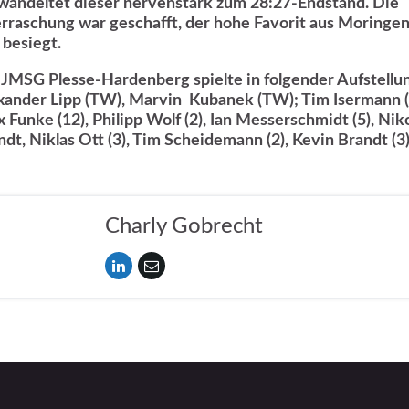
wandeltet dieser nervenstark zum 28:27-Endstand. Die
rraschung war geschafft, der hohe Favorit aus Moringe
 besiegt.
 JMSG Plesse-Hardenberg spielte in folgender Aufstellu
xander Lipp (TW), Marvin Kubanek (TW); Tim Isermann (
x Funke (12), Philipp Wolf (2), Ian Messerschmidt (5), Nik
ndt, Niklas Ott (3), Tim Scheidemann (2), Kevin Brandt (3)
Charly Gobrecht
n