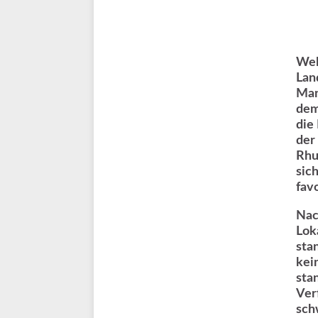
Wel
Lan
Man
dem
die
der
Rhu
sic
fav
Nac
Lok
sta
kei
sta
Ver
sch