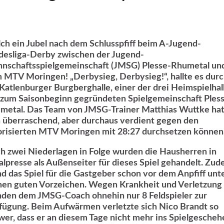
ch ein Jubel nach dem Schlusspfiff beim A-Jugend-
desliga-Derby zwischen der Jugend-
nschaftsspielgemeinschaft (JMSG) Plesse-Rhumetal un
 MTV Moringen! „Derbysieg, Derbysieg!“, hallte es dur
 Katlenburger Burgberghalle, einer der drei Heimspielhal
 zum Saisonbeginn gegründeten Spielgemeinschaft Ples
metal. Das Team von JMSG-Trainer Matthias Wuttke hat
h überraschend, aber durchaus verdient gegen den
orisierten MTV Moringen mit 28:27 durchsetzen können
h zwei Niederlagen in Folge wurden die Hausherren in
alpresse als Außenseiter für dieses Spiel gehandelt. Zu
nd das Spiel für die Gastgeber schon vor dem Anpfiff unt
nen guten Vorzeichen. Wegen Krankheit und Verletzung
nden dem JMSG-Coach ohnehin nur 8 Feldspieler zur
fügung. Beim Aufwärmen verletzte sich Nico Brandt so
wer, dass er an diesem Tage nicht mehr ins Spielgescheh