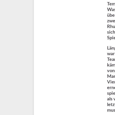
Tem
Was
übe
zwe
Rhu
sic
Spi
Län
war
Tea
käm
von
Man
Vie
ern
spi
als
let
mus