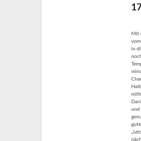
17
Mit 
vom 
in d
noch
Temp
mind
Chan
Halb
mith
Darü
und 
genu
gute
„Lei
näch