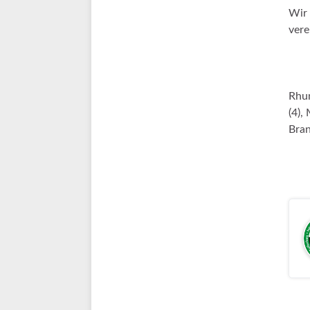
Wir 
vere
Rhum
(4),
Bran