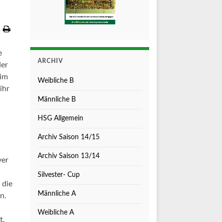
e
ARCHIV
der
eim
Weibliche B
ihr
Männliche B
HSG Allgemein
Archiv Saison 14/15
Archiv Saison 13/14
ver
Silvester- Cup
 die
Männliche A
n.
Weibliche A
t.