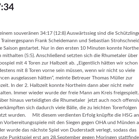
:34
einem souveränen 34:17 (12:8) Auswärtssieg sind die Schützling
Trainergespann Frank Scheidemann und Sebastian Strohschnei
ie Saison gestartet. Nur in den ersten 10 Minuten konnte North
 mithalten (5:5). Anschließend setzten sich die Rhumetaler über 
ospiel mit 4 Toren zur Halbzeit ab. „Eigentlich hätten wir schon
estens mit 8 Toren vorne sein müssen, wenn wir nicht so viele
cen ausgelassen hätten“, meinte Betreuer Thomas Müller zur
zeit. In der 2. Halbzeit konnte Northeim dann aber nicht mehr
alten. Immer wieder wurde der freie Mann am Kreis freigespielt.
ber hinaus verteidigten die Rhumetaler jetzt auch noch offensi
erkämpften sich dadurch viele Bälle, die zu leichten Torerfolgen
tzt wurden. Mit diesem verdienten Erfolg knüpfte die HSG an
n Vorbereitungsspiele mit den Siegen gegen OHA und Münden a
der wurde das nächste Spiel von Duderstadt verlegt, sodass das
ste Punktspiel erst am 28.September gegen Moringen stattfinde