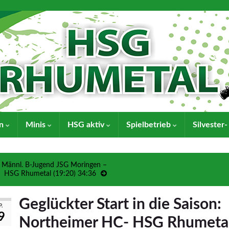
en
Minis
HSG aktiv
Spielbetrieb
Silvester
Männl. B-Jugend JSG Moringen –
HSG Rhumetal (19:20) 34:36
Geglückter Start in die Saison:
.
9
Northeimer HC- HSG Rhumeta