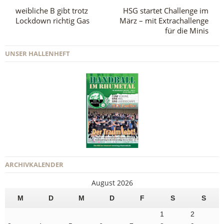
weibliche B gibt trotz
HSG startet Challenge im
Lockdown richtig Gas
März – mit Extrachallenge
für die Minis
UNSER HALLENHEFT
ARCHIVKALENDER
August 2026
M
D
M
D
F
S
S
1
2