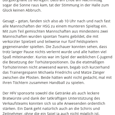
sogar die Sonne raus kam, tat der Stimmung in der Halle zum
Glück keinen Abbruch.
Gesagt – getan, fanden sich also ab 10 Uhr nach und nach fast
alle Mannschaften der HSG zu einem munteren Spieltag ein.
Mit zum Teil gemischten Mannschaften aus mindestens zwei
Mannschaften wurden spontan Teams gebildet, die mit
verkürzter Spielzeit und teilweise nur fünf Feldspielern
gegeneinander spielten. Die Zuschauer konnten sehen, dass
trotz langer Pause nichts verlernt wurde und alle hatten viel
Spaß miteinander. Kurios war im Spiel der weiblichen C-Jugend
die Besetzung der Torhüterpositionen. Da die etatmäßigen
Torhüterinnen nicht anwesend waren, begab sich kurzerhand
das Trainergespann Michaela Friedrichs und Matze Zänger
zwischen die Pfosten. Beide hätten wohl nicht gedacht, mal mit
ihren Töchtern zusammen Handball zu spielen.
Der HFV sponsorte sowohl die Getränke als auch leckere
Bratwürste und dank der tatkräftigen Unterstützung des
Verkaufsteams konnten sich so alle Anwesenden ordentlich
stärken. Ein Dank geht natürlich auch an die Schiris und
Zeitnehmer, ohne die ein Spiel ja auch nicht möglich ist.