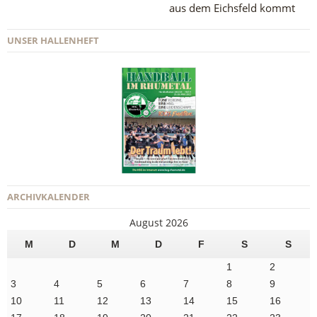
aus dem Eichsfeld kommt
UNSER HALLENHEFT
ARCHIVKALENDER
August 2026
M
D
M
D
F
S
S
1
2
3
4
5
6
7
8
9
10
11
12
13
14
15
16